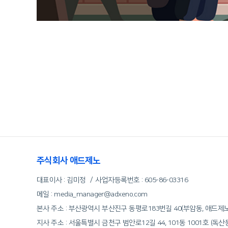
주식회사 애드제노
대표이사 : 김미정
사업자등록번호 :
605-86-03316
메일 : media_manager@adxeno.com
본사 주소 : 부산광역시 부산진구 동평로183번길 40(부암동, 애드제
지사 주소 : 서울특별시 금천구 범안로12길 44, 101동 1001호 (독