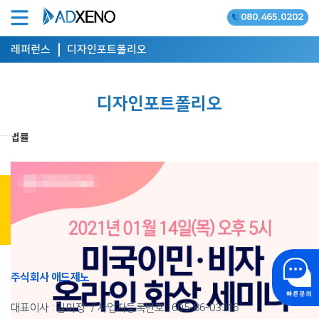
080.465.0202
온라인광고 공식대행사
레퍼런스
디자인포트폴리오
디자인포트폴리오
법률
상담 신청 하기
주식회사 애드제노
대표이사 : 김미정
사업자등록번호 :
605-86-03316