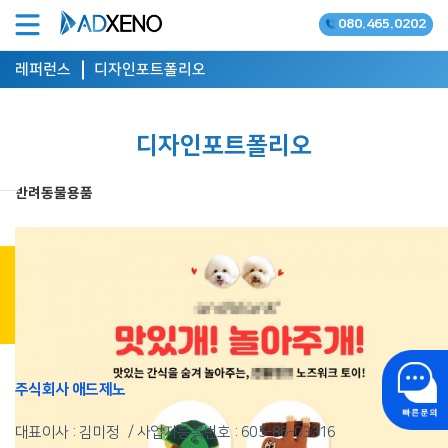
080.465.0202
온라인광고 공식대행사
레퍼런스
디자인포트폴리오
디자인포트폴리오
반려동물용품
상담 신청 하기
주식회사 애드제노
대표이사 : 김미정
사업자등록번호 :
605-86-03316