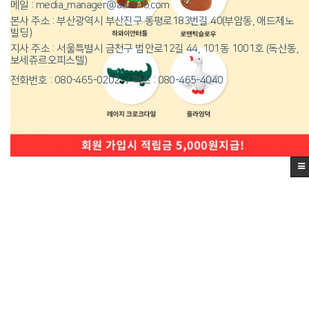
메일 : media_manager@adxeno.com
본사 주소 : 부산광역시 부산진구 동평로183번길 40(부암동, 애드제노
빌딩)
지사 주소 : 서울특별시 금천구 범안로12길 44, 101동 1001호 (독산동,
보세쥬르오피스텔)
전화번호 : 080-465-0202
팩스 : 080-465-4040