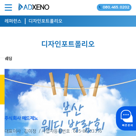
080.465.0202
온라인광고 공식대행사
레퍼런스
디자인포트폴리오
디자인포트폴리오
웨딩
상담 신청 하기
주식회사 애드제노
대표이사 : 김미정
사업자등록번호 :
605-86-03316