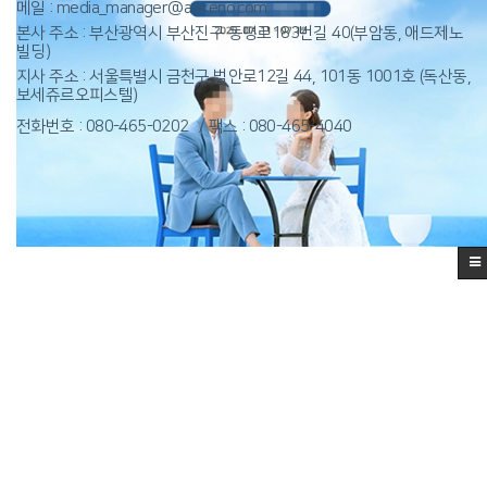
메일 : media_manager@adxeno.com
본사 주소 : 부산광역시 부산진구 동평로183번길 40(부암동, 애드제노
빌딩)
지사 주소 : 서울특별시 금천구 범안로12길 44, 101동 1001호 (독산동,
보세쥬르오피스텔)
전화번호 : 080-465-0202
팩스 : 080-465-4040