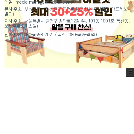
메일 : media_manager@adxeno.com
본사 주소 : 부산광역시 부산진구 동평로183번길 40(부암동, 애드제노
빌딩)
지사 주소 : 서울특별시 금천구 범안로12길 44, 101동 1001호 (독산동,
보세쥬르오피스텔)
전화번호 : 080-465-0202
팩스 : 080-465-4040