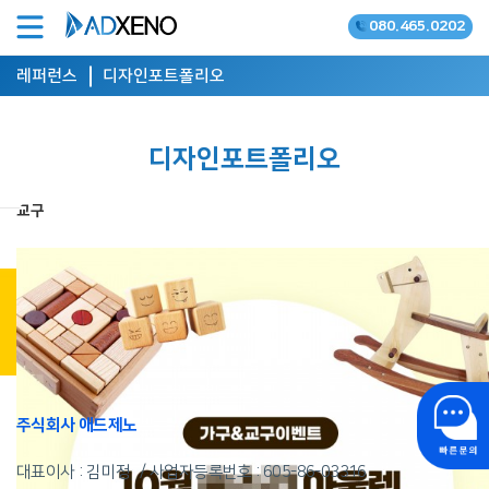
080.465.0202
온라인광고 공식대행사
레퍼런스
디자인포트폴리오
디자인포트폴리오
교구
상담 신청 하기
주식회사 애드제노
대표이사 : 김미정
사업자등록번호 :
605-86-03316