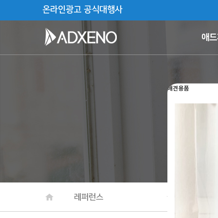
온라인광고 공식대행사
애드
애견용품
레퍼런스
디자인