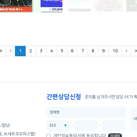
1
2
3
4
5
6
7
8
9
10
간편상담신청
문의를 남겨주시면 담당 AE가 
노빌딩)
산동, 보세쥬르오피스텔)
개인정보동의서에 동의합니다.
자세히