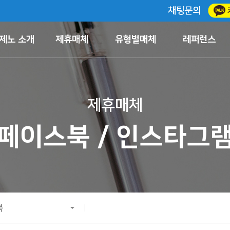
채팅문의
제노 소개
제휴매체
유형별매체
레퍼런스
제휴매체
페이스북 / 인스타그
북