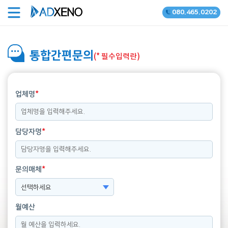
080.465.0202
온라인광고 공식대행사
통합간편문의
(* 필수입력란)
*
업체명
*
담당자명
*
문의매체
월예산