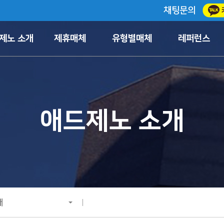
채팅문의
제노 소개
제휴매체
유형별매체
레퍼런스
애드제노 소개
개