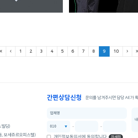
1
2
3
4
5
6
7
8
9
10
간편상담신청
문의를 남겨주시면 담당 AE가 
노빌딩)
산동, 보세쥬르오피스텔)
개인정보동의서에 동의합니다.
자세히