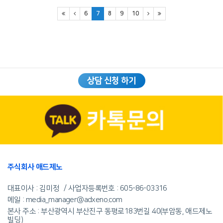
6
7
8
9
10
상담 신청 하기
주식회사 애드제노
대표이사 : 김미정
사업자등록번호 :
605-86-03316
메일 : media_manager@adxeno.com
본사 주소 : 부산광역시 부산진구 동평로183번길 40(부암동, 애드제노
빌딩)