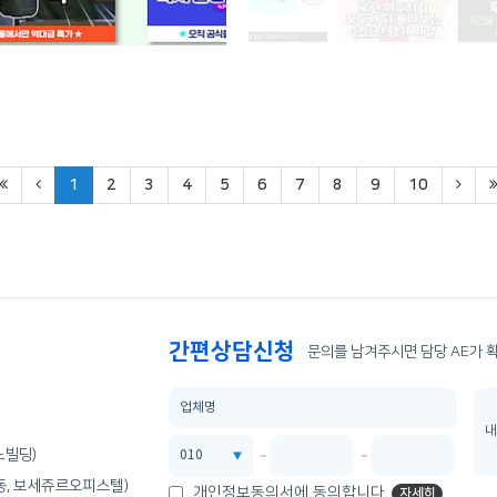
1
2
3
4
5
6
7
8
9
10
간편상담신청
문의를 남겨주시면 담당 AE가 
노빌딩)
산동, 보세쥬르오피스텔)
개인정보동의서에 동의합니다.
자세히