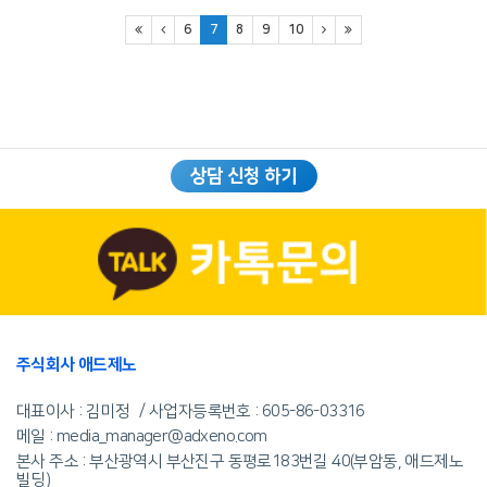
6
7
8
9
10
상담 신청 하기
주식회사 애드제노
대표이사 : 김미정
사업자등록번호 :
605-86-03316
메일 : media_manager@adxeno.com
본사 주소 : 부산광역시 부산진구 동평로183번길 40(부암동, 애드제노
빌딩)