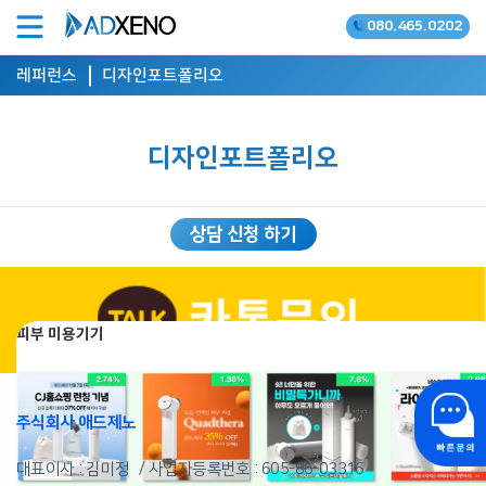
080.465.0202
온라인광고 공식대행사
레퍼런스
디자인포트폴리오
디자인포트폴리오
상담 신청 하기
피부 미용기기
주식회사 애드제노
대표이사 : 김미정
사업자등록번호 :
605-86-03316