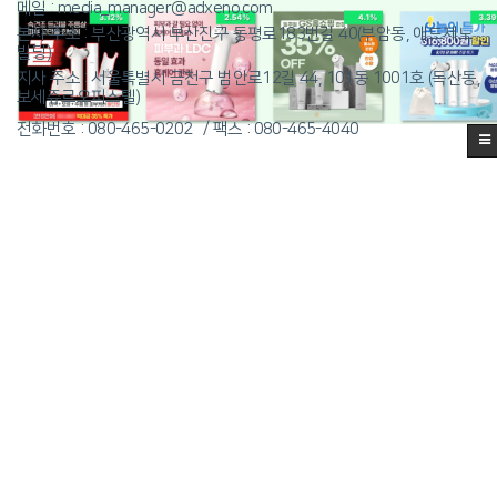
메일 : media_manager@adxeno.com
본사 주소 : 부산광역시 부산진구 동평로183번길 40(부암동, 애드제노
빌딩)
지사 주소 : 서울특별시 금천구 범안로12길 44, 101동 1001호 (독산동,
보세쥬르오피스텔)
전화번호 : 080-465-0202
팩스 : 080-465-4040