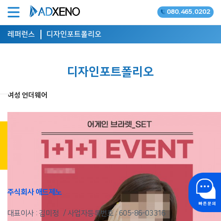
080.465.0202
온라인광고 공식대행사
레퍼런스
디자인포트폴리오
디자인포트폴리오
여성 언더웨어
상담 신청 하기
주식회사 애드제노
대표이사 : 김미정
사업자등록번호 :
605-86-03316