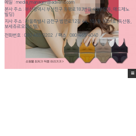
메일 : media_manager@adxeno.com
본사 주소 : 부산광역시 부산진구 동평로183번길 40(부암동, 애드제노
빌딩)
지사 주소 : 서울특별시 금천구 범안로12길 44, 101동 1001호 (독산동,
보세쥬르오피스텔)
전화번호 : 080-465-0202
팩스 : 080-465-4040