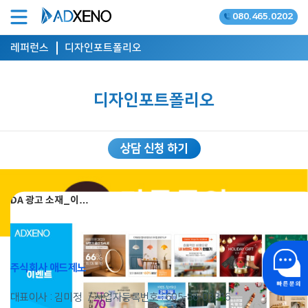
080.465.0202
온라인광고 공식대행사
레퍼런스
디자인포트폴리오
디자인포트폴리오
상담 신청 하기
DA 광고 소재_이…
주식회사 애드제노
대표이사 : 김미정
사업자등록번호 :
605-86-03316