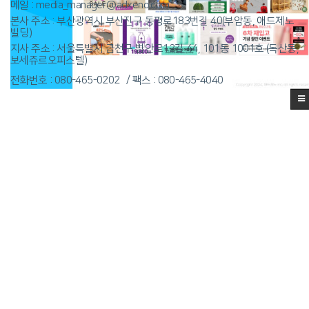
메일 : media_manager@adxeno.com
본사 주소 : 부산광역시 부산진구 동평로183번길 40(부암동, 애드제노
빌딩)
지사 주소 : 서울특별시 금천구 범안로12길 44, 101동 1001호 (독산동,
보세쥬르오피스텔)
전화번호 : 080-465-0202
팩스 : 080-465-4040