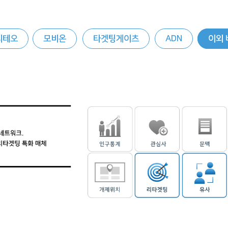
리테오
모비온
타겟팅게이츠
ADN
이외 