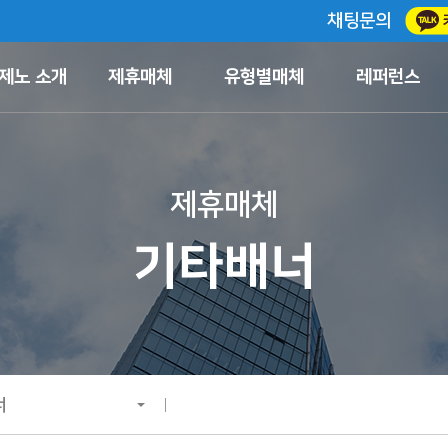
채팅문의
제노 소개
제휴매체
유형별매체
레퍼런스
제휴매체
기타배너
너